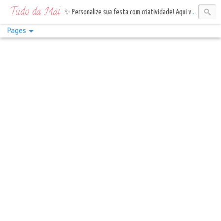
Tudo da Mai
✨ Personalize sua festa com criatividade! Aqui você encontra topos de bolo, tags e bandeirinhas. Vem celebrar com estilo!✨
Pages