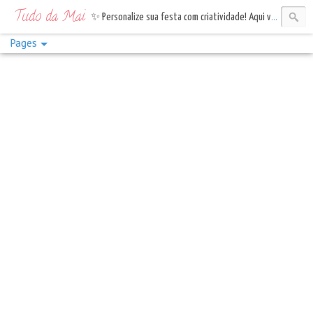
Tudo da Mai
✨ Personalize sua festa com criatividade! Aqui você encontra topos de bolo, tags e bandeirinhas. Vem celebrar com estilo!✨
Pages