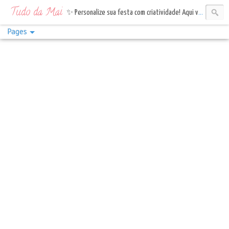
Tudo da Mai
✨ Personalize sua festa com criatividade! Aqui você encontra topos de bolo, tags e bandeirinhas. Vem celebrar com estilo!✨
Pages