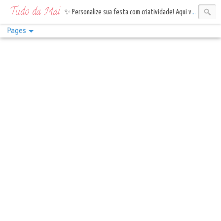
Tudo da Mai
✨ Personalize sua festa com criatividade! Aqui você encontra topos de bolo, tags e bandeirinhas. Vem celebrar com estilo!✨
Pages