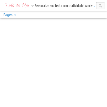
Tudo da Mai
✨ Personalize sua festa com criatividade! Aqui você encontra topos de bolo, tags e bandeirinhas. Vem celebrar com estilo!✨
Pages