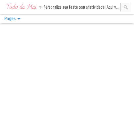
Tudo da Mai
✨ Personalize sua festa com criatividade! Aqui você encontra topos de bolo, tags e bandeirinhas. Vem celebrar com estilo!✨
Pages